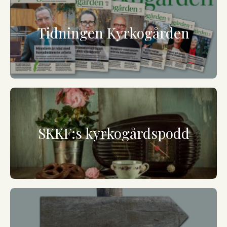
Tidningen Kyrkogården
SKKF:s kyrkogårdspodd