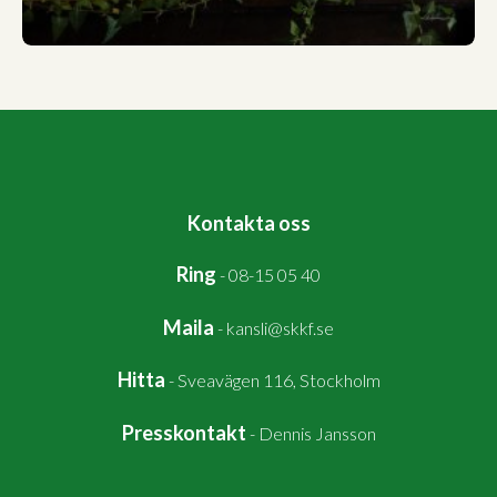
Kontakta oss
Ring
-
08-15 05 40
Maila
-
kansli@skkf.se
Hitta
-
Sveavägen 116, Stockholm
Presskontakt
-
Dennis Jansson