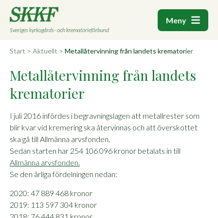
Meny
Sveriges kyrkogårds- och krematorieförbund
Start
>
Aktuellt
>
Metallåtervinning från landets krematorier
Metallåtervinning från landets
krematorier
I juli 2016 infördes i begravningslagen att metallrester som
blir kvar vid kremering ska återvinnas och att överskottet
ska gå till Allmänna arvsfonden.
Sedan starten har 254 106 096 kronor betalats in till
Allmänna arvsfonden.
Se den årliga fördelningen nedan:
2020: 47 889 468 kronor
2019: 113 597 304 kronor
2018: 76 444 831 kronor