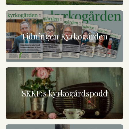
Tidningen Kyrkogården
SKKF:s kyrkogårdspodd