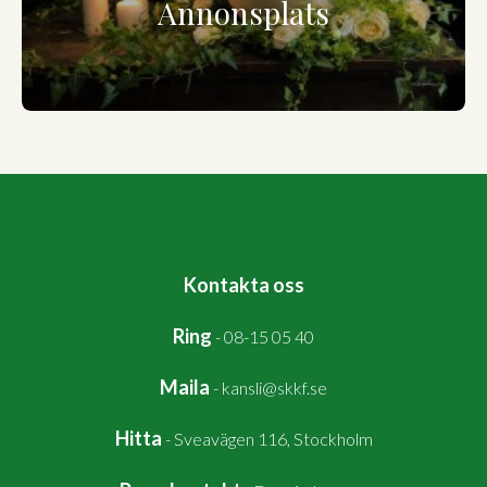
Annonsplats
Kontakta oss
Ring
-
08-15 05 40
Maila
-
kansli@skkf.se
Hitta
-
Sveavägen 116, Stockholm