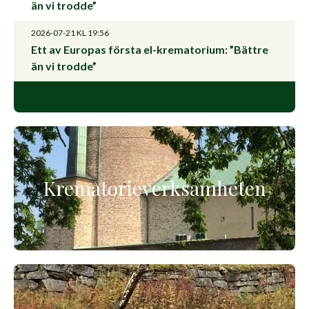
än vi trodde”
2026-07-21
KL 19:56
Ett av Europas första el-krematorium: ”Bättre
än vi trodde”
Krematorieverksamheten