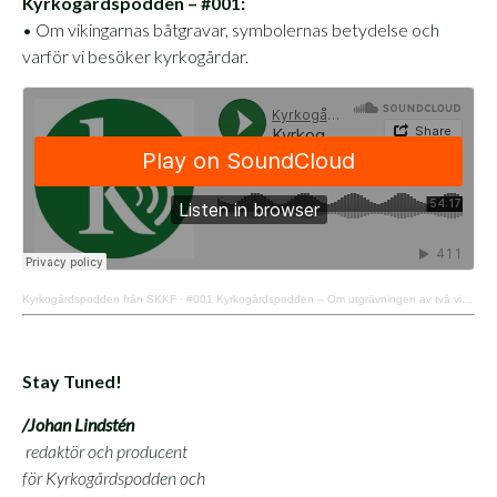
Kyrkogårdspodden – #001:
• Om vikingarnas båtgravar, symbolernas betydelse och
varför vi besöker kyrkogårdar.
Kyrkogårdspodden från SKKF
·
#001 Kyrkogårdspodden – Om utgrävningen av två vikingatida båtgravar och symboler på kyrkogården.
Stay Tuned!
/Johan Lindstén
redaktör och producent
för Kyrkogårdspodden och