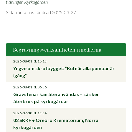
tidningen Kyrkogården
Sidan är senast ändrad 2025-03-27
Begravningsverksamheten i medierna
2026-08-01
KL 18:15
Yngve om skrotbygget: ”Kul när alla pumpar är
igång”
2026-08-01
KL 06:56
Gravstenar kan återanvändas – så sker
återbruk på kyrkogårdar
2026-07-30
KL 15:54
02 SKKF • Örebro Krematorium, Norra
kyrkogården