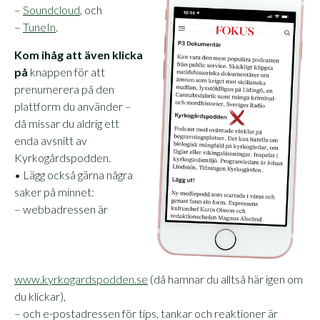
–
Soundcloud
, och
–
TuneIn
.
Kom ihåg att även klicka
på
knappen för att
prenumerera på den
plattform du använder –
då missar du aldrig ett
enda avsnitt av
Kyrkogårdspodden.
• Lägg också gärna några
saker på minnet:
– webbadressen är
www.kyrkogardspodden.se
(då hamnar du alltså här igen om
du klickar),
– och e-postadressen för tips, tankar och reaktioner är