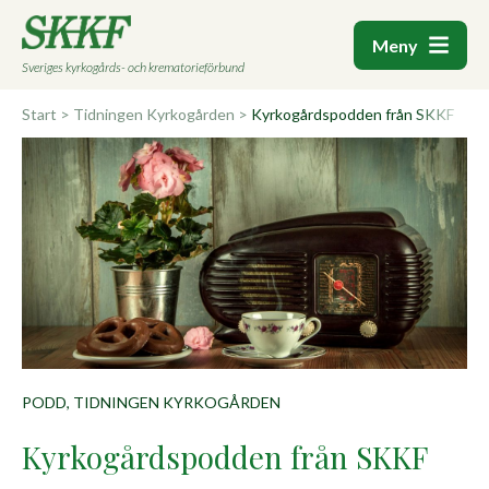
Meny
Sveriges kyrkogårds- och krematorieförbund
Start
>
Tidningen Kyrkogården
>
Kyrkogårdspodden från SKKF
PODD, TIDNINGEN KYRKOGÅRDEN
Kyrkogårdspodden från SKKF