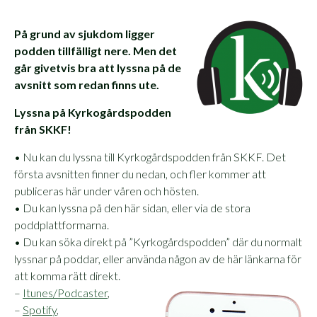
På grund av sjukdom ligger
podden tillfälligt nere. Men det
går givetvis bra att lyssna på de
avsnitt som redan finns ute.
Lyssna på Kyrkogårdspodden
från SKKF!
• Nu kan du lyssna till Kyrkogårdspodden från SKKF. Det
första avsnitten finner du nedan, och fler kommer att
publiceras här under våren och hösten.
• Du kan lyssna på den här sidan, eller via de stora
poddplattformarna.
• Du kan söka direkt på ”Kyrkogårdspodden” där du normalt
lyssnar på poddar, eller använda någon av de här länkarna för
att komma rätt direkt.
–
Itunes/Podcaster
,
–
Spotify
,