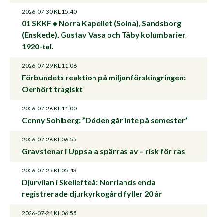
2026-07-30
KL 15:40
01 SKKF • Norra Kapellet (Solna), Sandsborg
(Enskede), Gustav Vasa och Täby kolumbarier.
1920-tal.
2026-07-29
KL 11:06
Förbundets reaktion på miljonförskingringen:
Oerhört tragiskt
2026-07-26
KL 11:00
Conny Sohlberg: ”Döden går inte på semester”
2026-07-26
KL 06:55
Gravstenar i Uppsala spärras av – risk för ras
2026-07-25
KL 05:43
Djurvilan i Skellefteå: Norrlands enda
registrerade djurkyrkogård fyller 20 år
2026-07-24
KL 06:55