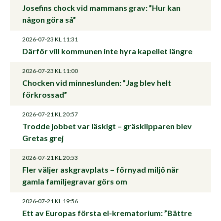
Josefins chock vid mammans grav: ”Hur kan
någon göra så”
2026-07-23
KL 11:31
Därför vill kommunen inte hyra kapellet längre
2026-07-23
KL 11:00
Chocken vid minneslunden: ”Jag blev helt
förkrossad”
2026-07-21
KL 20:57
Trodde jobbet var läskigt – gräsklipparen blev
Gretas grej
2026-07-21
KL 20:53
Fler väljer askgravplats – förnyad miljö när
gamla familjegravar görs om
2026-07-21
KL 19:56
Ett av Europas första el-krematorium: ”Bättre