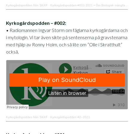
Kyrkogårdspodden från SKKF
·
Kyrkogårdspodden #003 2021 • Om Biologisk mångfald, titlar och samhällets spår på kyrkogården
Kyrkogårdspodden – #002:
• Radiomannen Ingvar Storm om fåglarna kyrkogårdarna och
i mytologin. Vi tar även sikte på sentenserna på gravstenarna
med hjälp av Ronny Holm, och så lite om ”Olle i Skratthult”
också.
Kyrkogårdspodden från SKKF
·
Kyrkogårdspodden #2–2021