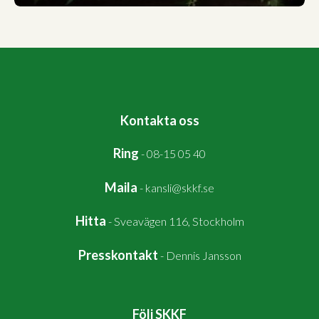
Kontakta oss
Ring
-
08-15 05 40
Maila
-
kansli@skkf.se
Hitta
-
Sveavägen 116, Stockholm
Presskontakt
-
Dennis Jansson
Följ SKKF