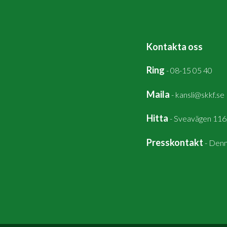
Kontakta oss
Ring
-
08-15 05 40
Maila
-
kansli@skkf.se
Hitta
-
Sveavägen 116
Presskontakt
-
Denn