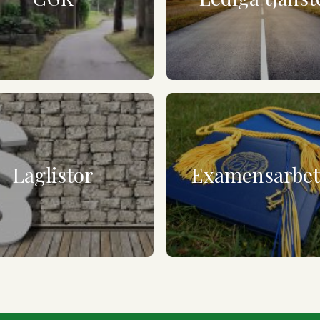
Laglistor
Examensarbe