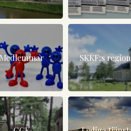
Medlemmar
SKKF:s regio
CGK
Lediga tjänst