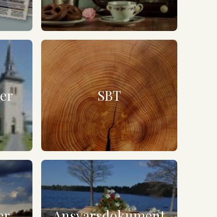
ner
SBT
er
Ansvarsdokument