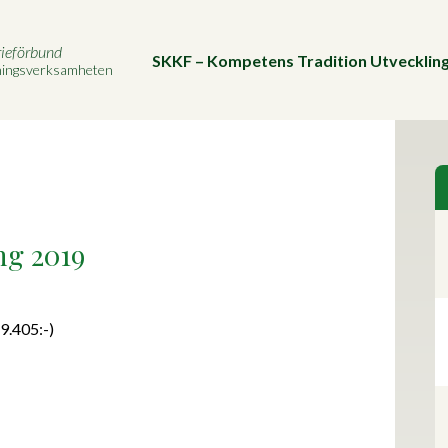
rieförbund
SKKF – Kompetens Tradition Utvecklin
vningsverksamheten
ng 2019
9.405:-)