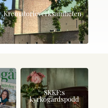
Krematorieverksamheten
SKKF:s
n
kyrkogårdspodd