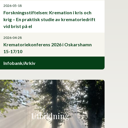
2026-05-18
Forskningsstiftelsen: Kremation i kris och
krig – En praktisk studie av krematoriedrift
vid brist på el
2026-04-28
Krematoriekonferens 2026 i Oskarshamn
15-17/10
Infobank/Arkiv
Utbildning