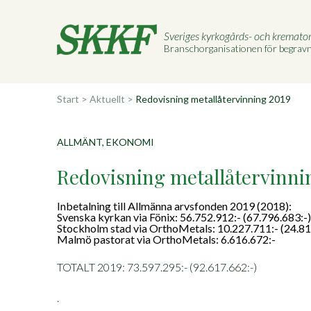
Sveriges kyrkogårds- och kremato
Branschorganisationen för begra
Start
>
Aktuellt
>
Redovisning metallåtervinning 2019
ALLMÄNT, EKONOMI
Redovisning metallåtervinni
Inbetalning till Allmänna arvsfonden 2019 (2018):
Svenska kyrkan via Fönix: 56.752.912:- (67.796.683:-)
Stockholm stad via OrthoMetals: 10.227.711:- (24.81
Malmö pastorat via OrthoMetals: 6.616.672:-
TOTALT 2019: 73.597.295:- (92.617.662:-)
.