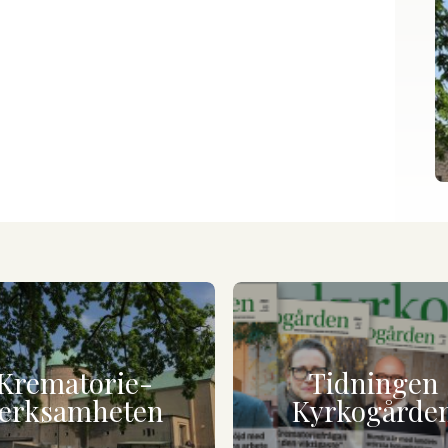
Krematorie-
Tidningen
erksamheten
Kyrkogårde