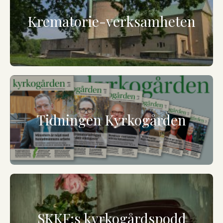
Krematorie-verksamheten
Tidningen Kyrkogården
SKKF:s kyrkogårdspodd