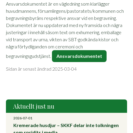
Ansvarsdokumentet är en vägledning som klarlägger
huvudmannens, församlingens/pastoratets/kommunen och
begravningsbyråns respektive ansvar vid en begravning.
Dokumentet är nu uppdaterad med ny framsida och några
justeringar i innehåll såsom text om exhumering, emballage
vid transport av urna, vikten av SBT-godkända kistor och
några förtydliganden om ceremoni och
begravningsgudstjänst.
Ansvarsdokumentet
Sidan är senast ändrad 2025-03-04
Aktuellt just nu
2026-07-01
Kremerade husdjur – SKKF delar inte tolkningen
som spridits i media