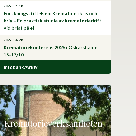
2026-05-18
Forskningsstiftelsen: Kremation i kris och
krig – En praktisk studie av krematoriedrift
vid brist på el
2026-04-28
Krematoriekonferens 2026 i Oskarshamn
15-17/10
Infobank/Arkiv
Krematorieverksamheten