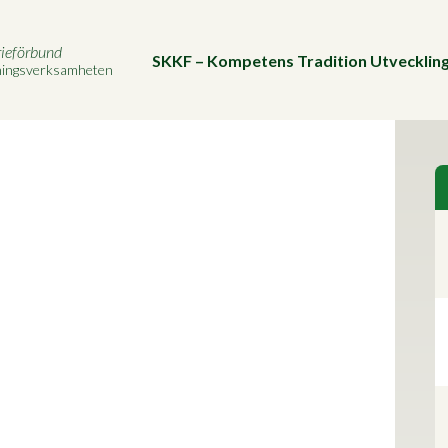
rieförbund
SKKF – Kompetens Tradition Utvecklin
vningsverksamheten