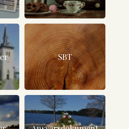
ner
SBT
er
Ansvarsdokument