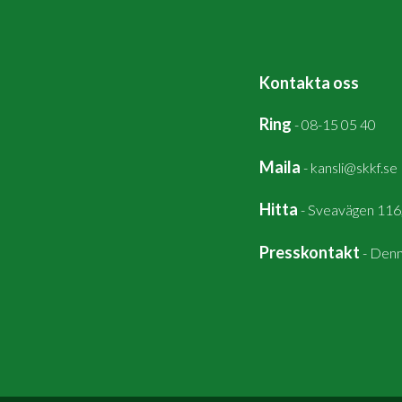
Kontakta oss
Ring
-
08-15 05 40
Maila
-
kansli@skkf.se
Hitta
-
Sveavägen 116
Presskontakt
-
Denn