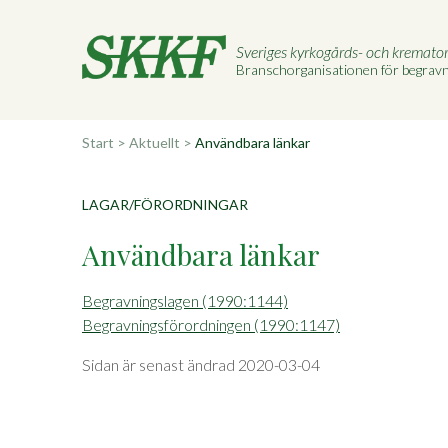
Sveriges kyrkogårds- och kremato
Branschorganisationen för begra
Start
>
Aktuellt
>
Användbara länkar
LAGAR/FÖRORDNINGAR
Användbara länkar
Begravningslagen (1990:1144)
Begravningsförordningen (1990:1147)
Sidan är senast ändrad 2020-03-04