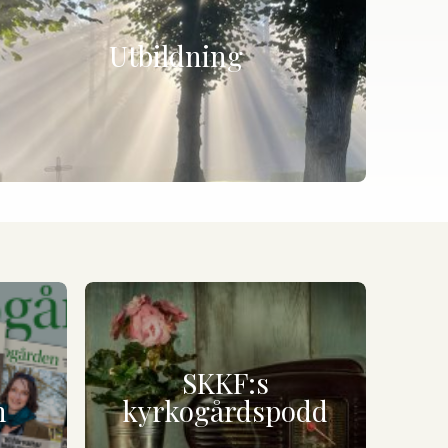
Utbildning
SKKF:s
n
kyrkogårdspodd