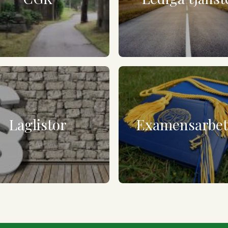
Laglistor
Examensarbe