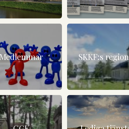
Medlemmar
SKKF:s regio
CGK
Lediga tjänst