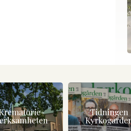
Krematorie-
Tidningen
erksamheten
Kyrkogårde