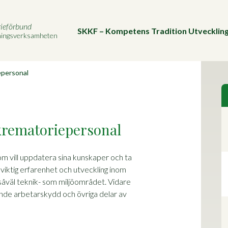
rieförbund
SKKF – Kompetens Tradition Utvecklin
vningsverksamheten
epersonal
krematoriepersonal
m vill uppdatera sina kunskaper och ta
 viktig erfarenhet och utveckling inom
åväl teknik- som miljöområdet. Vidare
nde arbetarskydd och övriga delar av