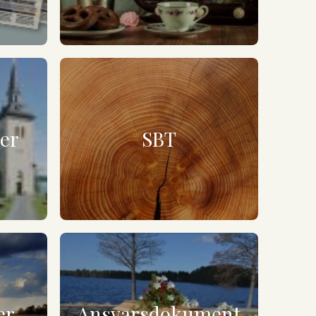
ner
SBT
er
Ansvarsdokument