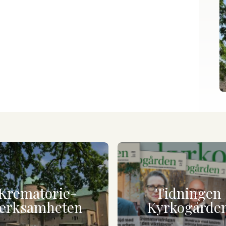
Krematorie-
Tidningen
erksamheten
Kyrkogårde