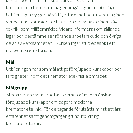
kursen bör man ha minst ett års praktik från
krematoriearbete samt ha genomgått grundutbildningen.
Utbildningen bygger på viktig erfarenhet och utveckling inom
verksamhetsområdet och tar upp det senaste inom såväl
teknik- som miljöområdet. Vidare informeras om gällande
lagar och bestämmelser rörande arbetarskydd och övriga
delar av verksamheten. I kursen ingår studiebesök i ett
modernt krematorium.
Mål
Utbildningen har som mål att ge fördjupade kunskaper och
färdigheter inom det krematorietekniska området.
Målgrupp
Medarbetare som arbetar i krematorium och önskar
fördjupade kunskaper om dagens moderna
krematorieteknik. För deltagande förutsätts minst ett års
erfarenhet samt genomgången grundutbildning i
krematorieteknik.