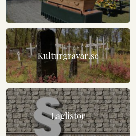
Kulturgravar.se
Laglistor