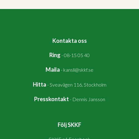
Kontakta oss
Ring
-
08-15 05 40
Maila
-
kansli@skkf.se
Hitta
-
Sveavägen 116, Stockholm
Presskontakt
-
Dennis Jansson
Följ SKKF