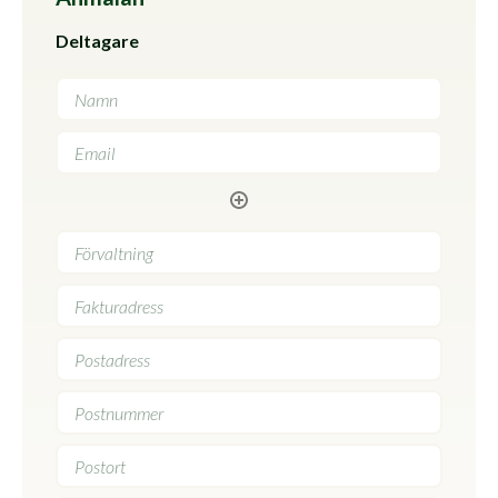
Deltagare
Förvaltning
*
Fakturadress
*
Postadress
Postnummer
Postort