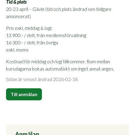
Tid & plats
20-23 april – Gävle (tid och plats ändrad sen tidigare
annonserat)
Pris exkl. middag & logi:
13 900:- / delt. från medlemsförvaltning
16 300:- / delt. från övriga
exkl. moms
Kostnad för middag och logi tillkommer. Rum mellan
kursdagarna bokas automatiskt om inget annat anges.
Sidan är senast ändrad 2026-02-18
Till anmälan
Anmälan