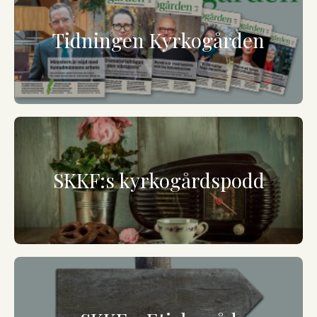
Tidningen Kyrkogården
SKKF:s kyrkogårdspodd