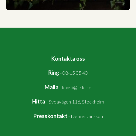
Kontakta oss
Ring
-
08-15 05 40
Maila
-
kansli@skkf.se
Hitta
-
Sveavägen 116, Stockholm
Presskontakt
-
Dennis Jansson