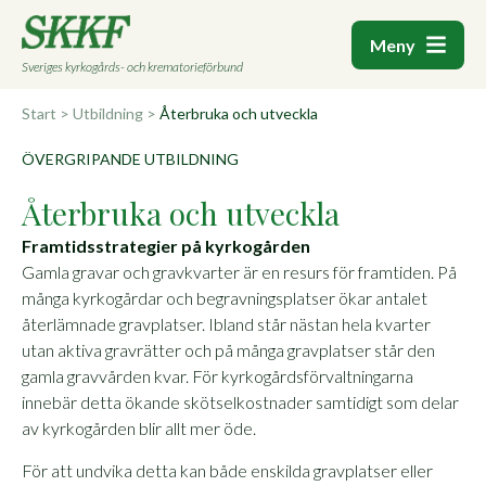
Meny
Sveriges kyrkogårds- och krematorieförbund
Start
>
Utbildning
>
Återbruka och utveckla
ÖVERGRIPANDE UTBILDNING
Återbruka och utveckla
Framtidsstrategier på kyrkogården
Gamla gravar och gravkvarter är en resurs för framtiden. På
många kyrkogårdar och begravningsplatser ökar antalet
återlämnade gravplatser. Ibland står nästan hela kvarter
utan aktiva gravrätter och på många gravplatser står den
gamla gravvården kvar. För kyrkogårdsförvaltningarna
innebär detta ökande skötselkostnader samtidigt som delar
av kyrkogården blir allt mer öde.
För att undvika detta kan både enskilda gravplatser eller