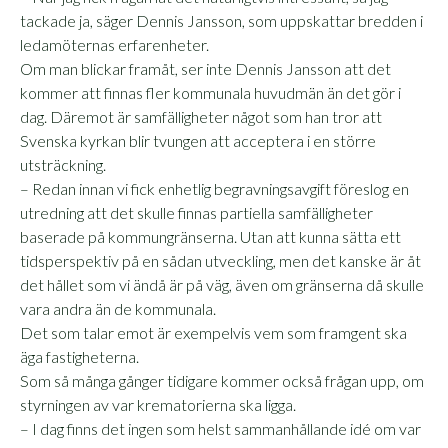
tackade ja, säger Dennis Jansson, som uppskattar bredden i
ledamöternas erfarenheter.
Om man blickar framåt, ser inte Dennis Jansson att det
kommer att finnas fler kommunala huvudmän än det gör i
dag. Däremot är samfälligheter något som han tror att
Svenska kyrkan blir tvungen att acceptera i en större
utsträckning.
– Redan innan vi fick enhetlig begravningsavgift föreslog en
utredning att det skulle finnas partiella samfälligheter
baserade på kommungränserna. Utan att kunna sätta ett
tidsperspektiv på en sådan utveckling, men det kanske är åt
det hållet som vi ändå är på väg, även om gränserna då skulle
vara andra än de kommunala.
Det som talar emot är exempelvis vem som framgent ska
äga fastigheterna.
Som så många gånger tidigare kommer också frågan upp, om
styrningen av var krematorierna ska ligga.
– I dag finns det ingen som helst sammanhållande idé om var