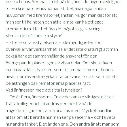
de ska finnas. Ser man strikt på det, finns det ingen skyldighet
för en krematoriehuvudman att betjäna någon annan
huvudman med krematorietjänster. Nu gör man det för att
man ser till helheten och att alla inte kan ha ett eget
krematorium. Här behövs det något slags styrning.
Vem är det då som ska styra?
– Eftersom länsstyrelserna är de myndigheter som
övervakar vår verksamhet, så är det inte onaturligt att man
också har det sammanhållande ansvaret för den
övergripande planeringen av vissa delar. Det skulle även
kunna vara länsstyrelsen, som tillsammans med nationella
nivån inom Svenska kyrkan, tar ansvaret för att se till så att
belastningen på krematorierna placeras rätt.
Vad är finessen med att sitta i styrelsen?
– De är flera, finesserna. En av de kanske viktigaste är att
träffa kolleger och få andras perspektiv på de
frågeställningar som vi alla brottas med. Mycket handlar
alltså om att berätta hur man ser på sakerna – och få veta
hur andra tänker. Det är den ena. Den andra är att man som