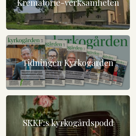
Krematorie-verksamheten
Tidningen Kyrkogården
SKKF:s kyrkogårdspodd