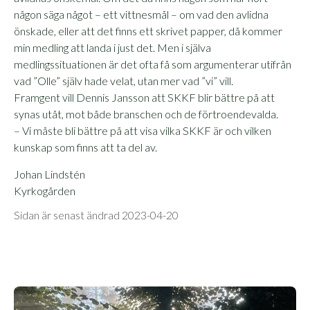
någon säga något – ett vittnesmål – om vad den avlidna
önskade, eller att det finns ett skrivet papper, då kommer
min medling att landa i just det. Men i själva
medlingssituationen är det ofta få som argumenterar utifrån
vad ”Olle” själv hade velat, utan mer vad ”vi” vill.
Framgent vill Dennis Jansson att SKKF blir bättre på att
synas utåt, mot både branschen och de förtroendevalda.
– Vi måste bli bättre på att visa vilka SKKF är och vilken
kunskap som finns att ta del av.
Johan Lindstén
Kyrkogården
Sidan är senast ändrad 2023-04-20