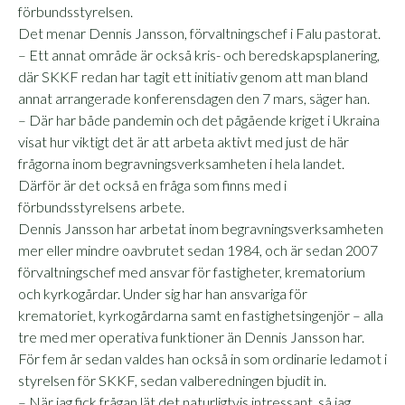
förbundsstyrelsen.
Det menar Dennis Jansson, förvaltningschef i Falu pastorat.
– Ett annat område är också kris- och beredskapsplanering,
där SKKF redan har tagit ett initiativ genom att man bland
annat arrangerade konferensdagen den 7 mars, säger han.
– Där har både pandemin och det pågående kriget i Ukraina
visat hur viktigt det är att arbeta aktivt med just de här
frågorna inom begravningsverksamheten i hela landet.
Därför är det också en fråga som finns med i
förbundsstyrelsens arbete.
Dennis Jansson har arbetat inom begravningsverksamheten
mer eller mindre oav­brutet sedan 1984, och är sedan 2007
förvaltningschef med ansvar för fastigheter, krematorium
och kyrkogårdar. Under sig har han ansvariga för
krematoriet, kyrkogårdarna samt en fastighetsingenjör – alla
tre med mer operativa funktioner än Dennis Jansson har.
För fem år sedan valdes han också in som ordinarie ledamot i
styrelsen för SKKF, sedan valberedningen bjudit in.
– När jag fick frågan lät det naturligtvis intressant, så jag