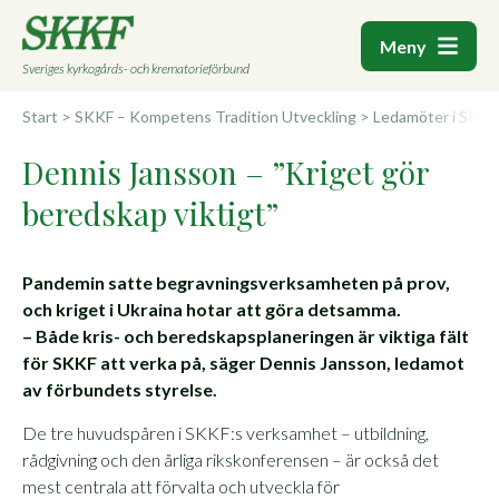
Meny
Sveriges kyrkogårds- och krematorieförbund
Start
>
SKKF – Kompetens Tradition Utveckling
>
Ledamöter i SKKF:
Dennis Jansson – ”Kriget gör
beredskap viktigt”
Pandemin satte begravningsverksamheten på prov,
och kriget i Ukraina hotar att göra detsamma.
– Både kris- och beredskapsplaneringen är viktiga fält
för SKKF att verka på, säger Dennis Jansson, ledamot
av förbundets styrelse.
De tre huvudspåren i SKKF:s verksamhet – utbildning,
rådgivning och den årliga rikskonferensen – är också det
mest centrala att förvalta och utveckla för