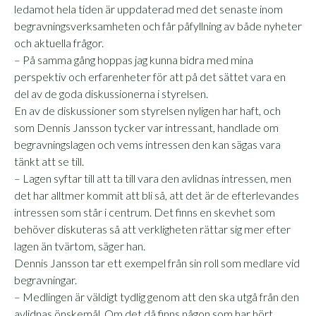
ledamot hela tiden är upp­daterad med det senaste inom
begravningsverksamheten och får påfyllning av både nyheter
och aktuella frågor.
– På samma gång hoppas jag kunna bidra med mina
perspektiv och erfarenheter för att på det sättet vara en
del av de goda diskussionerna i styrelsen.
En av de diskussioner som styrelsen nyligen har haft, och
som Dennis Jansson tycker var intressant, handlade om
begravningslagen och vems intressen den kan sägas vara
tänkt att se till.
– Lagen syftar till att ta till vara den avlidnas intressen, men
det har alltmer kommit att bli så, att det är de efterlev­andes
intressen som står i centrum. Det finns en skevhet som
behöver diskuteras så att verkligheten rättar sig mer efter
lagen än tvärtom, säger han.
Dennis Jansson tar ett exempel från sin roll som medlare vid
begravningar.
– Medlingen är väldigt tydlig genom att den ska utgå från den
avlidnas önske­mål. Om det då finns någon som har hört