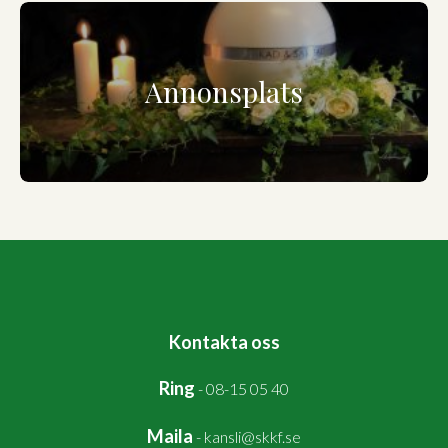
Annonsplats
Kontakta oss
Ring
-
08-15 05 40
Maila
-
kansli@skkf.se