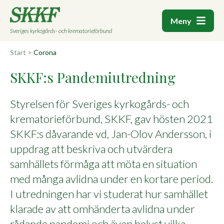
Meny
Sveriges kyrkogårds- och krematorieförbund
Start
>
Corona
SKKF:s Pandemiutredning
Styrelsen för Sveriges kyrkogårds- och
krematorieförbund, SKKF, gav hösten 2021
SKKF:s dåvarande vd, Jan-Olov Andersson, i
uppdrag att beskriva och utvärdera
samhällets förmåga att möta en situation
med många avlidna under en kortare period.
I utredningen har vi studerat hur samhället
klarade av att omhänderta avlidna under
rådande pandemi och även belyst vilka