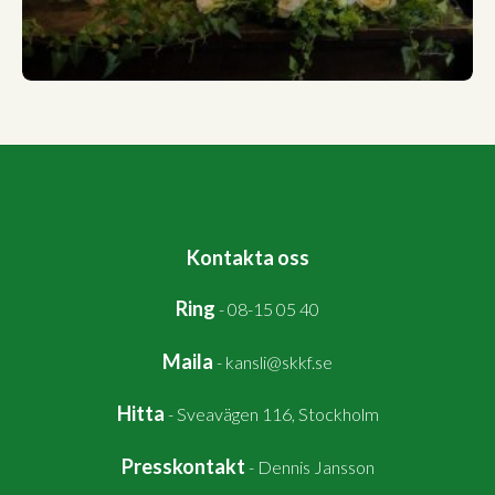
Kontakta oss
Ring
-
08-15 05 40
Maila
-
kansli@skkf.se
Hitta
-
Sveavägen 116, Stockholm
Presskontakt
-
Dennis Jansson