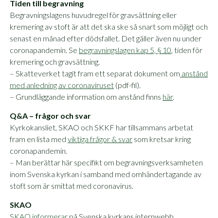
Tiden till begravning
Begravningslagens huvudregel för gravsättning eller
kremering av stoft är att det ska ske så snart som möjligt och
senast en månad efter dödsfallet. Det gäller även nu under
coronapandemin. Se
begravningslagen kap 5, § 10
, tiden för
kremering och gravsättning.
– Skatteverket tagit fram ett separat dokument om
anstånd
med anledning av coronaviruset
(pdf-fil).
– Grundläggande information om anstånd finns
här
.
Q&A – frågor och
svar
Kyrkokansliet, SKAO och SKKF har tillsammans arbetat
fram en lista med
viktiga frågor & svar
som kretsar kring
coronapandemin.
– Man berättar här specifikt om begravningsverksamheten
inom Svenska kyrkan i samband med omhändertagande av
stoft som är smittat med coronavirus.
SKAO
SKAO informerar
på Svenska kyrkans internwebb.