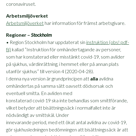
coronaviruset.
Arbetsmiljöverket
Arbetsmiljöverket
har information för främst arbetsgivare.
Regioner –
Stockholm
• Region Stockholm har uppdaterat sin
instruktion (obs! pdf-
fil)
kallad ”Instruktion för omhändertagande av personer,
som har konstaterad eller misstänkt covid-19, som avlider
på sjukhus, vårdinrättning, i hemmet eller på annan plats
utanför sjukhus” till version 4 (2020-04-28).
I denna nya version är grundprincipen att
alla
avlidna
omhändertas på samma sätt oavsett dödsorsak och
eventuell smitta. En avliden med
konstaterad covid-19 ska inte behandlas som smittförande,
vilket betyder att bisättningssäck i normalfallet inte är
nödvändigt av smittskäl. Under
innevarande period, med ett ökat antal avlidna av covid-19,
gör sjukhusledningen bedömningen att bisättningssäck är att