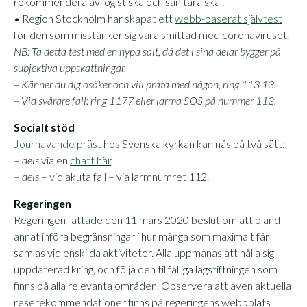
rekommendera av logistiska och sanitära skäl.
• Region Stockholm har skapat ett
webb-baserat självtest
för den som misstänker sig vara smittad med coronaviruset.
NB: Ta detta test med en nypa salt, då det i sina delar bygger på
subjektiva uppskattningar.
– Känner du dig osäker och vill prata med någon, ring 113 13.
– Vid svårare fall: ring 1177 eller larma SOS på nummer 112.
Socialt stöd
Jourhavande präst
hos Svenska kyrkan kan nås på två sätt:
–
dels
via en
chatt här
,
–
dels
– vid akuta fall – via larmnumret 112.
Regeringen
Regeringen fattade den 11 mars 2020 beslut om att bland
annat införa begränsningar i hur många som maximalt får
samlas vid enskilda aktiviteter. Alla uppmanas att hålla sig
uppdaterad kring, och följa den tillfälliga lagstiftningen som
finns på alla relevanta områden. Observera att även aktuella
reserekommendationer finns på regeringens webbplats