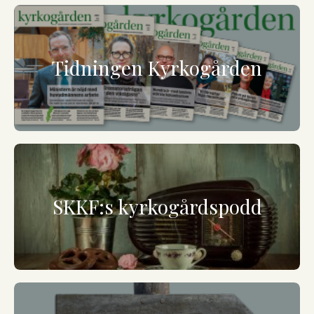
Tidningen Kyrkogården
SKKF:s kyrkogårdspodd