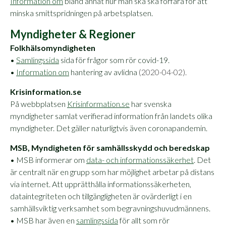
Information om
bland annat hur man ska ska förfara för att
minska smittspridningen på arbetsplatsen.
Myndigheter & Regioner
Folkhälsomyndigheten
•
Samlingssida
sida för frågor som rör covid-19.
•
Information om
hantering av avlidna
(2020-04-02).
Krisinformation.se
På webbplatsen
Krisinformation.se
har svenska
myndigheter samlat verifierad information från landets olika
myndigheter. Det gäller naturligtvis även coronapandemin.
MSB, Myndigheten för samhällsskydd och beredskap
• MSB informerar om
data- och informationssäkerhet
. Det
är centralt när en grupp som har möjlighet arbetar på distans
via internet. Att upprätthålla informationssäkerheten,
dataintegriteten och tillgängligheten är ovärderligt i en
samhällsviktig verksamhet som begravningshuvudmännens.
• MSB har även en
samlingssida
för allt som rör