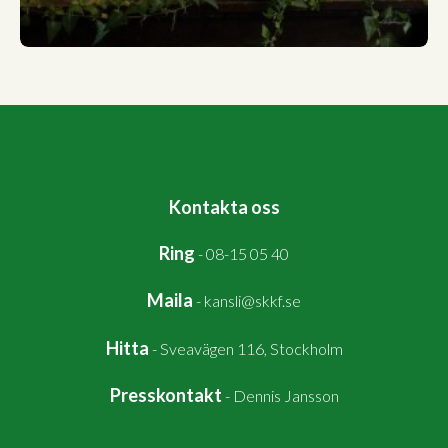
Kontakta oss
Ring
-
08-15 05 40
Maila
-
kansli@skkf.se
Hitta
-
Sveavägen 116, Stockholm
Presskontakt
-
Dennis Jansson