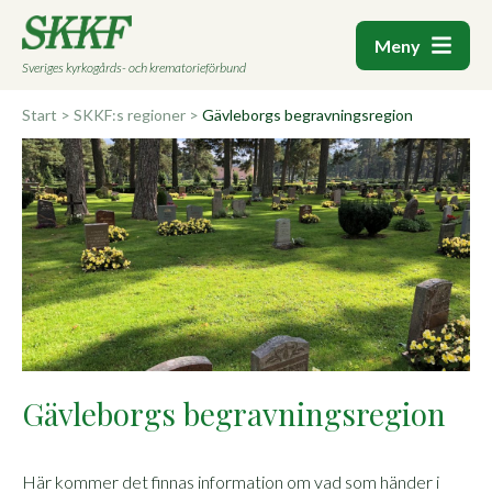
Meny
Sveriges kyrkogårds- och krematorieförbund
Start
>
SKKF:s regioner
>
Gävleborgs begravningsregion
Gävleborgs begravningsregion
Här kommer det finnas information om vad som händer i