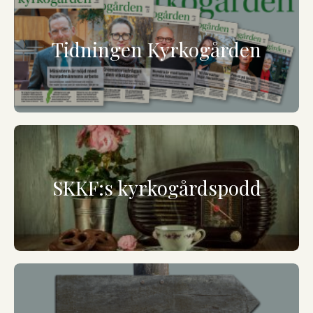
Tidningen Kyrkogården
SKKF:s kyrkogårdspodd