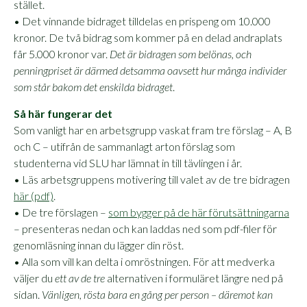
stället.
• Det vinnande bidraget tilldelas en prispeng om 10.000
kronor. De två bidrag som kommer på en delad andraplats
får 5.000 kronor var.
Det är bidragen som belönas, och
penningpriset är därmed detsamma oavsett hur många individer
som står bakom det enskilda bidraget
.
Så här fungerar det
Som vanligt har en arbetsgrupp vaskat fram tre förslag – A, B
och C – utifrån de sammanlagt arton förslag som
studenterna vid SLU har lämnat in till tävlingen i år.
• Läs arbetsgruppens motivering till valet av de tre bidragen
här (pdf)
.
• De tre förslagen –
som bygger på de här förutsättningarna
– presenteras nedan och kan laddas ned som pdf-filer för
genomläsning innan du lägger din röst.
• Alla som vill kan delta i omröstningen. För att medverka
väljer du
ett av de tre
alternativen i formuläret längre ned på
sidan.
Vänligen, rösta bara en gång per person – däremot kan