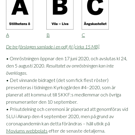
A
B
C
De tre förslagen samlade i en pdf-fil [cirka 15 MB]
.
• Omröstningen öppnar den 17 juni 2020, och avslutas kl 24,
den 5 augusti 2020.
Resultatet av omröstningen kan inte
överklagas
.
• Det vinnande bidraget (det som fick flest röster)
presenteras i tidningen Kyrkogården #4–2020, som är
planerat att komma ut till SKKF:s medlemmar och övriga
prenumeranter den 10 september.
• Prisutdelning och ceremoni är planerad att genomföras vid
SLU i Alnarp den 4 september 2020, men på grund av
coronapandemin kan detta förändras – håll utkik på
Moviums webbplats
efter de senaste detaljerna.