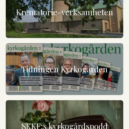
Krematorie-verksamheten
Tidningen Kyrkogården
SKKF:s kyrkogårdspodd