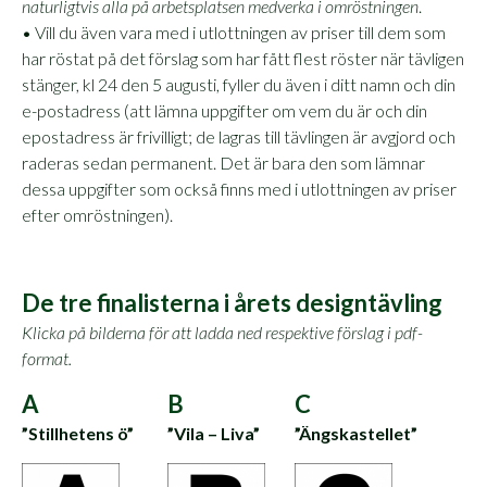
naturligtvis alla på arbetsplatsen medverka i omröstningen
.
• Vill du även vara med i utlottningen av priser till dem som
har röstat på det förslag som har fått flest röster när tävligen
stänger, kl 24 den 5 augusti, fyller du även i ditt namn och din
e-postadress (att lämna uppgifter om vem du är och din
epostadress är frivilligt; de lagras till tävlingen är avgjord och
raderas sedan permanent. Det är bara den som lämnar
dessa uppgifter som också finns med i utlottningen av priser
efter omröstningen).
De tre finalisterna i årets designtävling
Klicka på bilderna för att ladda ned respektive förslag i pdf-
format.
A
B
C
”Stillhetens ö”
”Vila – Liva”
”Ängskastellet”