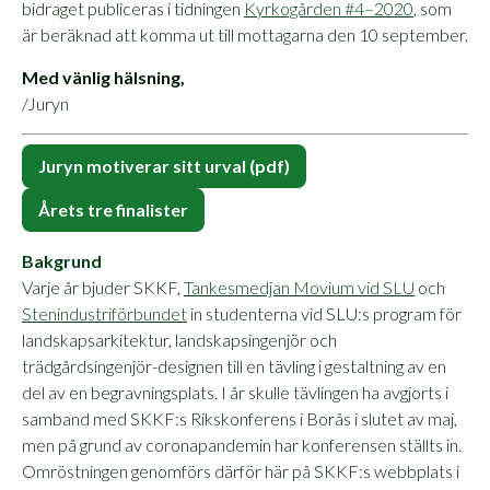
bidraget publiceras i tidningen
Kyrkogården #4–2020
, som
är beräknad att komma ut till mottagarna den 10 september.
Med vänlig hälsning,
/Juryn
Juryn motiverar sitt urval (pdf)
Årets tre finalister
Bakgrund
Varje år bjuder SKKF,
Tankesmedjan Movium vid SLU
och
Stenindustriförbundet
in studenterna vid SLU:s program för
landskapsarkitektur, landskapsingenjör och
trädgårdsingenjör-designen till en tävling i gestaltning av en
del av en begravningsplats. I år skulle tävlingen ha avgjorts i
samband med SKKF:s Rikskonferens i Borås i slutet av maj,
men på grund av coronapandemin har konferensen ställts in.
Omröstningen genomförs därför här på SKKF:s webbplats i