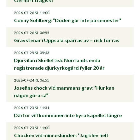
Oerhört tragiskt
2026-07-26
KL 11:00
Conny Sohlberg: ”Döden går inte på semester”
2026-07-26
KL 06:55
Gravstenar i Uppsala spärras av – risk för ras
2026-07-25
KL 05:43
Djurvilan i Skellefteå: Norrlands enda
registrerade djurkyrkogård fyller 20 år
2026-07-24
KL 06:55
Josefins chock vid mammans grav: ”Hur kan
någon göra så”
2026-07-23
KL 11:31
Därför vill kommunen inte hyra kapellet längre
2026-07-23
KL 11:00
Chocken vid minneslunden: ”Jag blev helt