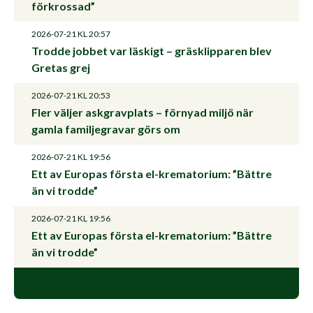
förkrossad”
2026-07-21
KL 20:57
Trodde jobbet var läskigt – gräsklipparen blev
Gretas grej
2026-07-21
KL 20:53
Fler väljer askgravplats – förnyad miljö när
gamla familjegravar görs om
2026-07-21
KL 19:56
Ett av Europas första el-krematorium: ”Bättre
än vi trodde”
2026-07-21
KL 19:56
Ett av Europas första el-krematorium: ”Bättre
än vi trodde”