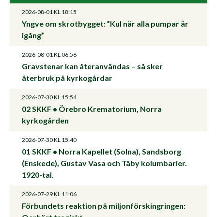
2026-08-01
KL 18:15
Yngve om skrotbygget: ”Kul när alla pumpar är
igång”
2026-08-01
KL 06:56
Gravstenar kan återanvändas – så sker
återbruk på kyrkogårdar
2026-07-30
KL 15:54
02 SKKF • Örebro Krematorium, Norra
kyrkogården
2026-07-30
KL 15:40
01 SKKF • Norra Kapellet (Solna), Sandsborg
(Enskede), Gustav Vasa och Täby kolumbarier.
1920-tal.
2026-07-29
KL 11:06
Förbundets reaktion på miljonförskingringen: