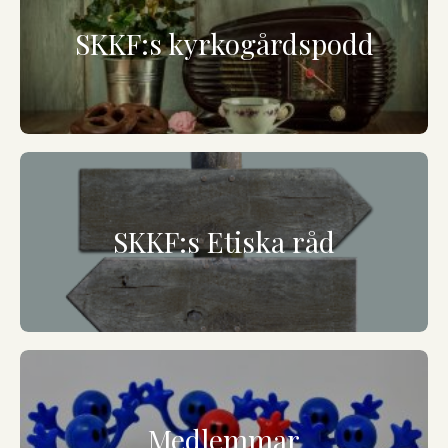
SKKF:s kyrkogårdspodd
SKKF:s Etiska råd
Medlemmar