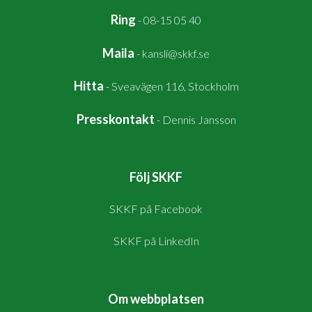
Ring
-
08-15 05 40
Maila
-
kansli@skkf.se
Hitta
-
Sveavägen 116, Stockholm
Presskontakt
-
Dennis Jansson
Följ SKKF
SKKF på Facebook
SKKF på LinkedIn
Om webbplatsen